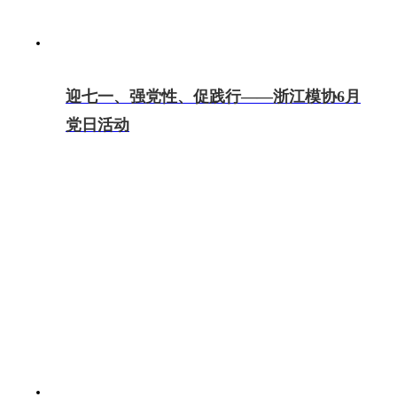
迎七一、强党性、促践行——浙江模协6月
党日活动