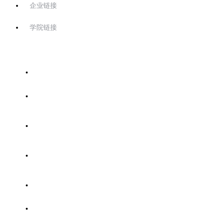
企业链接
学院链接
首页
关于协会
协会工作
技能考证
专家委员会
党建园地