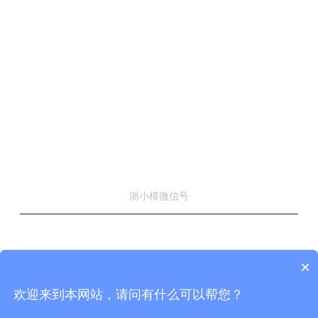
浙小模微信号
×
© 浙江省模具行业协会 版权所有
浙ICP备14038630号-3
技术支持：
协伴云
欢迎来到本网站，请问有什么可以帮您？