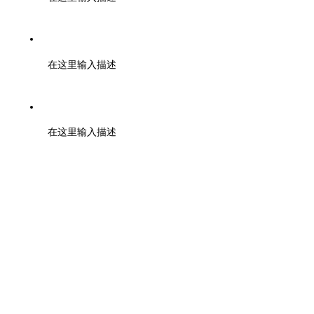
邮箱：tuanbiao@zmia.org.cn QQ：45781234
在这里输入描述
地址：浙江大学紫金港校区工程训练金工中心110室
在这里输入描述