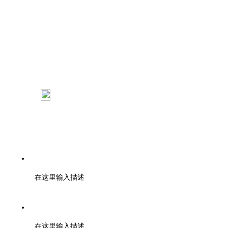
：
杭州市西湖区申花路792号开物创新大厦B座801室
：浙江大学紫金港校区工程训练金工 中心
110室
电话：0571-85371297
在这里输入描述
邮编：000000
在这里输入描述