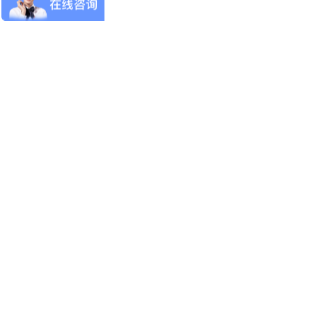
协会工作
技能考证
专家委员会
党建园地
新闻动态
证书查询
小模直聘