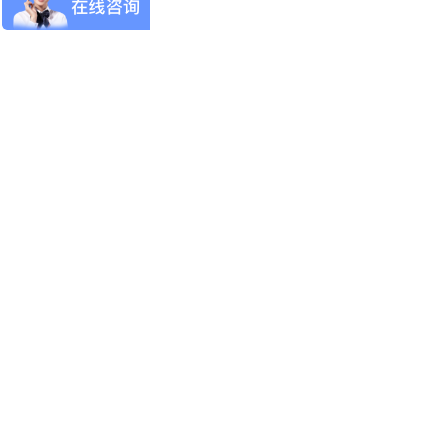
协会工作
技能考证
专家委员会
党建园地
新闻动态
证书查询
小模直聘