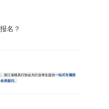
报名？
考
。浙江省模具行协会为行业考生提供
一站式专属报
考各类疑问
。