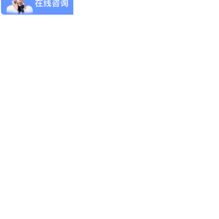
协会工作
技能考证
专家委员会
党建园地
新闻动态
证书查询
小模直聘