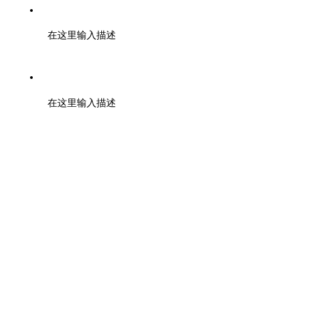
邮箱：tuanbiao@zmia.org.cn QQ：45781234
在这里输入描述
地址：浙江大学紫金港校区工程训练金工中心110室
在这里输入描述