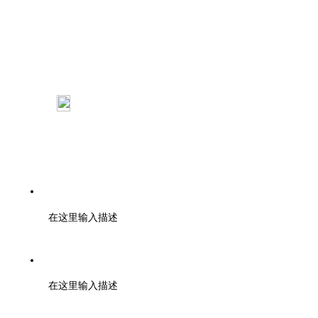
：
杭州市西湖区申花路792号开物创新大厦B座801室
：浙江大学紫金港校区工程训练金工 中心
110室
电话：0571-85371297
在这里输入描述
邮编：000000
在这里输入描述