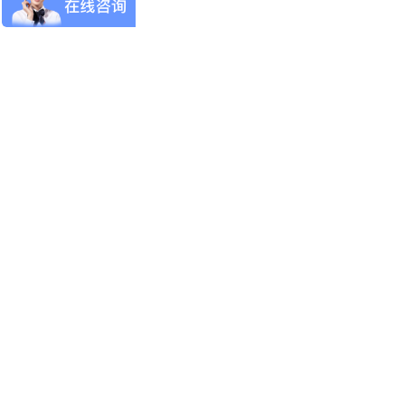
协会工作
技能考证
专家委员会
党建园地
新闻动态
证书查询
小模直聘