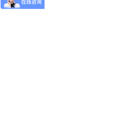
协会工作
技能考证
专家委员会
党建园地
新闻动态
证书查询
小模直聘