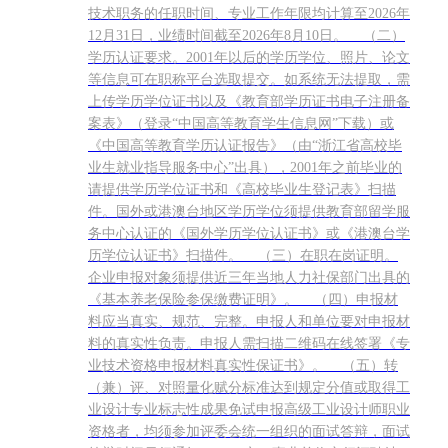
技术职务的任职时间、专业工作年限均计算至2026年
12月31日，业绩时间截至2026年8月10日。 （二）
学历认证要求。2001年以后的学历学位、照片、论文
等信息可在职称平台选取提交。如系统无法提取，需
上传学历学位证书以及《教育部学历证书电子注册备
案表》（登录“中国高等教育学生信息网”下载）或
《中国高等教育学历认证报告》（由“浙江省高校毕
业生就业指导服务中心”出具），2001年之前毕业的
请提供学历学位证书和《高校毕业生登记表》扫描
件。国外或港澳台地区学历学位须提供教育部留学服
务中心认证的《国外学历学位认证书》或《港澳台学
历学位认证书》扫描件。 （三）在职在岗证明。
企业申报对象须提供近三年当地人力社保部门出具的
《基本养老保险参保缴费证明》。 （四）申报材
料应当真实、规范、完整。申报人和单位要对申报材
料的真实性负责。申报人需扫描二维码在线签署《专
业技术资格申报材料真实性保证书》。 （五）转
（兼）评、对照量化赋分标准达到规定分值或取得工
业设计专业标志性成果免试申报高级工业设计师职业
资格者，均须参加评委会统一组织的面试答辩，面试