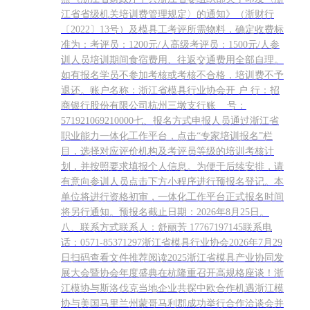
江省省级机关培训费管理规定〉的通知》（浙财行
〔2022〕13号）及模具工考评所需物料，确定收费标
准为：考评员：1200元/人高级考评员：1500元/人参
训人员培训期间食宿费用、往返交通费用全部自理。
如有报名学员不参加考核或考核不合格，培训费不予
退还。账户名称：浙江省模具行业协会开 户 行：招
商银行股份有限公司杭州三墩支行账 号：
571921069210000七、报名方式申报人员通过浙江省
职业能力一体化工作平台，点击“专家培训报名”栏
目，选择对应评价机构及考评员等级的培训考核计
划，并按照要求填报个人信息。为便于后续安排，请
有意向参训人员点击下方小程序进行预报名登记。本
单位将进行资格初审，一体化工作平台正式报名时间
将另行通知。预报名截止日期：2026年8月25日。
八、联系方式联系人：舒丽芳 17767197145联系电
话：0571-85371297浙江省模具行业协会2026年7月29
日扫码查看文件推荐阅读2025浙江省模具产业协同发
展大会暨协会年度盛典在杭隆重召开高规格座谈！浙
江模协与斯洛伐克当地企业共探中欧合作机遇浙江模
协与美国马里兰州蒙哥马利郡成功举行合作洽谈会并