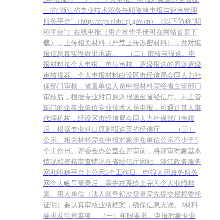
一的“浙江省专业技术职务任职资格申报与评审管理
服务平台”（http://zcps.rlsbt.zj.gov.cn）（以下简称“职
称平台”）在线申报（用户操作手册可在网站首页下
载），上传相关材料（严禁上传涉密材料），并对填
报信息真实性做出承诺。 （二）审核与报送。申
报材料按个人申报、单位审核、逐级报送的原则逐级
审核推荐。个人申报材料由设区市经信局会同人力社
保部门审核，省直单位人员申报材料需经省主管部门
审核后，根据专业对口原则报送至省经信厅。无主管
部门的企事业单位专业技术人员申报，可通过其人事
代理机构，经设区市经信局会同人力社保部门审核
后，根据专业对口原则报送至省经信厅。 （三）
公示。相关材料需在申报对象所在单位公示不少于5
个工作日。评委会办公室在评审前，将评审对象基本
情况和资格审查情况在省经信厅网站、浙江政务服务
网和职称平台上公示5个工作日。申报人用政务服务
网个人账号登录后，需先在系统上完善个人业绩档
案。用人单位（法人账号初次登录需先提交授权委托
证明）要认真审核业绩档案，确保信息无误。4材料
要求及注意事项 （一）年限要求。申报对象专业