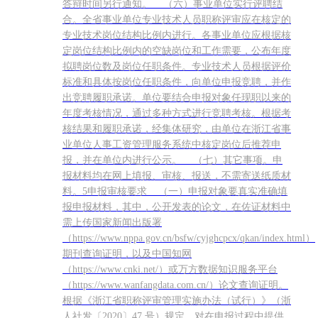
答辩时间另行通知。 （六）事业单位实行评聘结
合。全省事业单位专业技术人员职称评审应在核定的
专业技术岗位结构比例内进行。各事业单位应根据核
定岗位结构比例内的空缺岗位和工作需要，公布年度
拟聘岗位数及岗位任职条件。专业技术人员根据评价
标准和具体按岗位任职条件，向单位申报竞聘，并作
出竞聘履职承诺。单位要结合申报对象任现职以来的
年度考核情况，通过多种方式进行竞聘考核。根据考
核结果和履职承诺，经集体研究，由单位在浙江省事
业单位人事工资管理服务系统中核定岗位后推荐申
报，并在单位内进行公示。 （七）其它事项。申
报材料均在网上填报、审核、报送，不需寄送纸质材
料。5申报审核要求 （一）申报对象要真实准确填
报申报材料，其中，公开发表的论文，在佐证材料中
需上传国家新闻出版署
（https://www.nppa.gov.cn/bsfw/cyjghcpcx/qkan/index.html）
期刊查询证明，以及中国知网
（https://www.cnki.net/）或万方数据知识服务平台
（https://www.wanfangdata.com.cn/）论文查询证明。
根据《浙江省职称评审管理实施办法（试行）》（浙
人社发〔2020〕47 号）规定，对在申报过程中提供