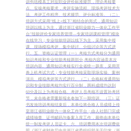
训包括模具工对应职业评价标准规范，理论考核要
点、实操考核要求，考评实施流程、现场考评技术方
法、考评工作程序、技术规范、评分标准等。（二）
培训方式采用“线上+线下”相结合的形式，通用知识
培训以线上为主，通过浙江省职业能力一体化工作平
台“技能评价专家培养管理—专家培训课程管理”模块
在线学习；专业技能培训以线下为主，采用集中授
课、现场模拟考评、集中研讨、分组讨论等方式进
行。五、资格认证管理（一）考核方式考核分为通用
知识考核和专业技能考核两部分,考核内容涵盖本次
培训内容。通用知识考核实行全省统一题库，采用开
卷上机考试方式；专业技能考核采取现场实操、案例
演示、模拟考评等方式进行。（二）合格标准通用知
识和专业技能考核均实行百分制，两科成绩均达到
60分及以上为考核合格。考评人员考核不设置补考环
节，未合格者需重新报名参加下一期培训。（三）证
书发放培训考核结束后，本单位将合格人员成绩上传
至浙江省职业能力一体化工作平台；由人社部门完成
成绩抽查、证书赋码与备案入库工作，最终由本单位
统一制发考评人员证卡。六、培训费用本次培训费依
照《浙江省财政厅中共浙江省委组织部关于印发〈浙