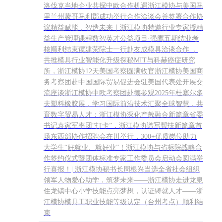
洛伐克当地企业共探中欧合作机遇浙江模协与美国马
里兰州蒙哥马利郡成功举行合作洽谈会并签署合作协
议精益赋能，智造未来｜浙江模协特邀行业专家授精
益生产管理课程数智英才公益项目·强鹰五期结业考
核顺利结束谭建荣院士一行赴友成模具洽谈合作 ，
共推模具行业智能化升级探秘MIT与科赫癌症研究
所，浙江模协12天美国考察圆满收官浙江模协美国商
务考察团赴中国国际贸易促进会驻美国代表处开展交
流座谈浙江模协中欧考察团赴德参观2025年杜塞尔多
夫塑料橡胶展，学习国际前沿技术汇聚全球智慧，共
育数字贸易人才：浙江模协深化产教融合新篇章省委
书记袁家军率团“打卡”，浙江模协谱写帮扶新篇章首
场东西部协作招聘会在川举行，300+优质岗位助力
大学生“好就业、就好业”！浙江模协与省标院战略合
作签约仪式暨团体标准专家工作委员会启动会圆满举
行喜报！| 浙江模协秘书长周根兴当选全省社会组织
领军人物爱心助学，筑梦未来——浙江模协走进龙泉
住龙镇中心小学技能点亮梦想，认证铸就人才——浙
江模协模具工职业技能等级认定（台州考点）顺利结
束