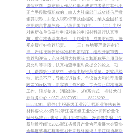
虚假材料、剽窃他人作品和学术成果或者通过其他不
正当手段取得职称的，由人力社保部门或省经信厅撤
销其职称，并记入职称评审诚信档案，纳入全国和省
信用信息共享凭条，记录期限为3年。 （二）申报
对象所在单位要对申报对象的申报材料进行认真审
核，重点核查基本条件、工作业绩、成果贡献等，按
规定履行好推荐职责。 （三）各地要严肃评审纪
律，严格按照评价标准和规定程序，组织开展审查、
推荐和评审，充分利用大数据筛查和职称平台项目信
息比对等手段，认真核查申报对象提交的论文、项
目、课题等业绩材料，确保申报推荐质量。对管理松
散、把关不严，导致投诉较多、争议较大和推荐质量
较差的设区市，将实施工作约谈，责令停止审核推荐
工作、限期整改、消除影响。6联系方式 省技术创
新服务中心：0571-86070951、 88228292、
88228291。附件1申报高级工业设计师职业资格有关
材料要求.doc附件2浙江省高级工业设计师评价量化
赋分标准.doc来源：浙江经信编辑：杨雨佳责编：徐
胭脂推荐阅读2025浙江省模具产业协同发展大会暨协
会年度盛典在杭隆重召开高规格座谈！浙江模协与斯