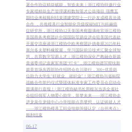
署合作协议精益赋能，智造未来｜浙江模协特邀行业
专家授精益生产管理课程数智英才公益项目·强鹰五
期结业考核顺利结束谭建荣院士一行赴友成模具洽谈
合作 ，共推模具行业智能化升级探秘MIT与科赫癌
症研究所，浙江模协12天美国考察圆满收官浙江模协
美国商务考察团赴中国国际贸易促进会驻美国代表处
开展交流座谈浙江模协中欧考察团赴德参观2025年杜
塞尔多夫塑料橡胶展，学习国际前沿技术汇聚全球智
慧，共育数字贸易人才：浙江模协深化产教融合新篇
章省委书记袁家军率团“打卡”，浙江模协谱写帮扶新
篇章首场东西部协作招聘会在川举行，300+优质岗
位助力大学生“好就业、就好业”！浙江模协与省标院
战略合作签约仪式暨团体标准专家工作委员会启动会
圆满举行喜报！| 浙江模协秘书长周根兴当选全省社
会组织领军人物爱心助学，筑梦未来——浙江模协走
进龙泉住龙镇中心小学技能点亮梦想，认证铸就人才
——浙江模协模具工职业技能等级认定（台州考点）
顺利结束
06-17