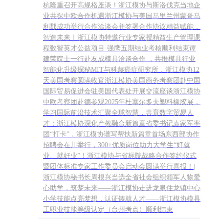
杭隆重召开高规格座谈！浙江模协与斯洛伐克当地企
业共探中欧合作机遇浙江模协与美国马里兰州蒙哥马
利郡成功举行合作洽谈会并签署合作协议精益赋能，
智造未来｜浙江模协特邀行业专家授精益生产管理课
程数智英才公益项目·强鹰五期结业考核顺利结束谭
建荣院士一行赴友成模具洽谈合作 ，共推模具行业
智能化升级探秘MIT与科赫癌症研究所，浙江模协12
天美国考察圆满收官浙江模协美国商务考察团赴中国
国际贸易促进会驻美国代表处开展交流座谈浙江模协
中欧考察团赴德参观2025年杜塞尔多夫塑料橡胶展，
学习国际前沿技术汇聚全球智慧，共育数字贸易人
才：浙江模协深化产教融合新篇章省委书记袁家军率
团“打卡”，浙江模协谱写帮扶新篇章首场东西部协作
招聘会在川举行，300+优质岗位助力大学生“好就
业、就好业”！浙江模协与省标院战略合作签约仪式
暨团体标准专家工作委员会启动会圆满举行喜报！|
浙江模协秘书长周根兴当选全省社会组织领军人物爱
心助学，筑梦未来——浙江模协走进龙泉住龙镇中心
小学技能点亮梦想，认证铸就人才——浙江模协模具
工职业技能等级认定（台州考点）顺利结束