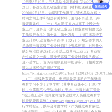
10日至8月10日，用人单位推荐截止时间为2026年8月
21日，各设区市及省级主管部门材料报送截止时间为
2026年9月15日。为保证工作进度，请各单位在截止
时间之前上传和报送有关材料，逾期不再受理。2申
报评审条件 （一）凡在浙江省内从事工业设计专
业工作，且符合《浙江省工业设计职业资格制度试点
工作暂行办法》第十条、第十四条、《浙江省高级工
业设计师职业资格评价条件（试行）》规定要求的人
员均可申报高级工业设计师职业资格评审。对照量化
赋分标准自评达到120分以上或具有工业设计专业标
志性成果之一者，可免予高级工业设计师业务考试，
且不受学历、资历等限制直接申报评审。（相关文件
可以从省经信厅网站下载，
https://jxt.zj.gov.cn/art/2020/12/1/art_1229123402_2160715.
（二）继续教育要求。申报对象需满足近三年继续
教育学习不少于270 学时（其中专业课不少于180 学
时，公需课不少于54 学时）要求。申报对象可登录
“浙江省工业和信息化领域专业技术人员继续教育学
时登记管理系统”（https://engineer.zjsjczx.org.cn）进
行学时登记，以平台年度学时卡作为继续教育依据。
3申报流程 （一）个人申报。申报对象通过全省统