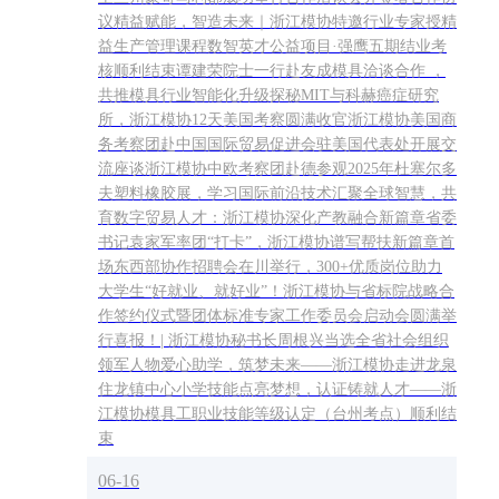
议精益赋能，智造未来｜浙江模协特邀行业专家授精
益生产管理课程数智英才公益项目·强鹰五期结业考
核顺利结束谭建荣院士一行赴友成模具洽谈合作 ，
共推模具行业智能化升级探秘MIT与科赫癌症研究
所，浙江模协12天美国考察圆满收官浙江模协美国商
务考察团赴中国国际贸易促进会驻美国代表处开展交
流座谈浙江模协中欧考察团赴德参观2025年杜塞尔多
夫塑料橡胶展，学习国际前沿技术汇聚全球智慧，共
育数字贸易人才：浙江模协深化产教融合新篇章省委
书记袁家军率团“打卡”，浙江模协谱写帮扶新篇章首
场东西部协作招聘会在川举行，300+优质岗位助力
大学生“好就业、就好业”！浙江模协与省标院战略合
作签约仪式暨团体标准专家工作委员会启动会圆满举
行喜报！| 浙江模协秘书长周根兴当选全省社会组织
领军人物爱心助学，筑梦未来——浙江模协走进龙泉
住龙镇中心小学技能点亮梦想，认证铸就人才——浙
江模协模具工职业技能等级认定（台州考点）顺利结
束
06-16