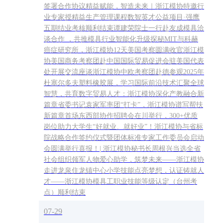
签署合作协议精益赋能，智造未来｜浙江模协特邀行
业专家授精益生产管理课程数智英才公益项目·强鹰
五期结业考核顺利结束谭建荣院士一行赴友成模具洽
谈合作 ，共推模具行业智能化升级探秘MIT与科赫
癌症研究所，浙江模协12天美国考察圆满收官浙江模
协美国商务考察团赴中国国际贸易促进会驻美国代表
处开展交流座谈浙江模协中欧考察团赴德参观2025年
杜塞尔多夫塑料橡胶展，学习国际前沿技术汇聚全球
智慧，共育数字贸易人才：浙江模协深化产教融合新
篇章省委书记袁家军率团“打卡”，浙江模协谱写帮扶
新篇章首场东西部协作招聘会在川举行，300+优质
岗位助力大学生“好就业、就好业”！浙江模协与省标
院战略合作签约仪式暨团体标准专家工作委员会启动
会圆满举行喜报！| 浙江模协秘书长周根兴当选全省
社会组织领军人物爱心助学，筑梦未来——浙江模协
走进龙泉住龙镇中心小学技能点亮梦想，认证铸就人
才——浙江模协模具工职业技能等级认定（台州考
点）顺利结束
07-29