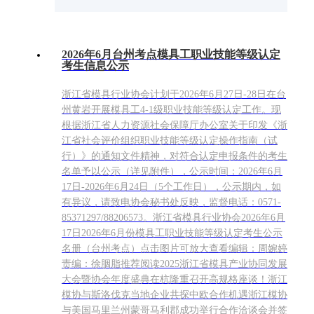
2026年6月台州考点模具工职业技能等级认定
考生信息公示
浙江省模具行业协会计划于2026年6月27日-28日在台
州黄岩开展模具工4-1级职业技能等级认定工作。现
根据浙江省人力资源社会保障厅办公室关于印发《浙
江省社会评价组织职业技能等级认定操作指南（试
行）》的通知文件精神，对符合认定申报条件的考生
名单予以公示（详见附件），公示时间：2026年6月
17日-2026年6月24日（5个工作日），公示期内，如
有异议，请致电协会秘书处反映，监督电话：0571-
85371297/88206573。浙江省模具行业协会2026年6月
17日2026年6月份模具工职业技能等级认定考生公示
名册（台州考点）点击图片可放大查看编辑：周婉婷
责编：徐胭脂推荐阅读2025浙江省模具产业协同发展
大会暨协会年度盛典在杭隆重召开高规格座谈！浙江
模协与斯洛伐克当地企业共探中欧合作机遇浙江模协
与美国马里兰州蒙哥马利郡成功举行合作洽谈会并签