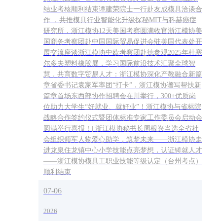
结业考核顺利结束谭建荣院士一行赴友成模具洽谈合
作 ，共推模具行业智能化升级探秘MIT与科赫癌症
研究所，浙江模协12天美国考察圆满收官浙江模协美
国商务考察团赴中国国际贸易促进会驻美国代表处开
展交流座谈浙江模协中欧考察团赴德参观2025年杜塞
尔多夫塑料橡胶展，学习国际前沿技术汇聚全球智
慧，共育数字贸易人才：浙江模协深化产教融合新篇
章省委书记袁家军率团“打卡”，浙江模协谱写帮扶新
篇章首场东西部协作招聘会在川举行，300+优质岗
位助力大学生“好就业、就好业”！浙江模协与省标院
战略合作签约仪式暨团体标准专家工作委员会启动会
圆满举行喜报！| 浙江模协秘书长周根兴当选全省社
会组织领军人物爱心助学，筑梦未来——浙江模协走
进龙泉住龙镇中心小学技能点亮梦想，认证铸就人才
——浙江模协模具工职业技能等级认定（台州考点）
顺利结束
07-06
2026