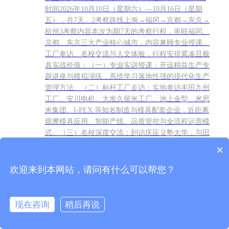
时间2026年10月10日（星期六）—10月16日（星期
五），共7天。2考察路线上海→福冈→京都→东京→
杭州3考察内容本次为期7天的考察行程，串联福冈、
京都、东京三大产业核心城市，内容兼顾专业授课、
工厂参访、名校交流与人文体验，行程安排紧凑且极
具实战价值：（一）专业实训授课：开设精益生产专
题讲座与模拟演练，系统学习落地性强的现代化生产
管理方法。（二）标杆工厂走访：实地参访丰田九州
工厂、安川电机、大发久留米工厂、池上金型、米思
米集团、I-PEX 等知名制造与模具配套企业，近距离
观摩模具应用、智能产线、品质管控与全流程运营模
式。（三）名校深度交流：到访庆应义塾大学，与田
中幹大教授就模具行业变革方向、转型策略、全球模
×
具产业发展趋势进行深度交流，精准把握模具行业未
来风向。（四）人文休闲体验：研学之余游览东京浅
欢迎来到本网站，请问有什么可以帮您？
草寺、晴空塔等城市地标，舒缓行程节奏。4报名事
项（一）报名方式：点击下方小程序进行报名。因受
日方企业参访限制，本次考察总人数限额20人，额满
现在咨询
稍后再说
即止。若报名人数不足10人，则考察延期。（二）报
在线咨询
电话咨询
名截止日期：2026年9月10日5联系方式联系人：徐胭