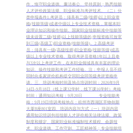
作，恪守职业道德、廉洁奉公、坚持原则；熟悉技能
人才评价政策法规、职业标准与考评技术。（二）分
类申报条件1.考评员：须具有二级(技师)以上职业资
格(技能等级)或者中级以上专业技术资格，掌握本职
业理论知识和操作技能。国家职业技能标准中技能等
级未设置二级(技师)以上技能等级的,申报资格可放宽
到三级(高级工)职业资格(技能等级)。2.高级考评
员：须具有一级(高级技师)职业资格(技能等级)或高
级以上专业技术资格、取得考评员资格1年以上且参
与3次以上考评工作，在本职业领域具有丰富的理论
知识、操作技能和考评工作经验。注：申报人员不得
同时向多家评价机构提交同职业同等级考评资格申
请。三、培训考核时间及地点培训时间：2026年9月
14日-9月18日（线上课32学时，线下课16学时）考核
时间：通用知识考核：9月20日 专业技能考
核：9月19日培训考核地点：杭州市西湖区开物创新
大厦B座801室四、培训内容与方式（一）培训内容
通用知识培训包括技能人才评价相关法律法规、政策
制度和规定、国家职业标准编制技术规程、命题技
术、职业道德、工作守则、工匠精神等；专业技能培