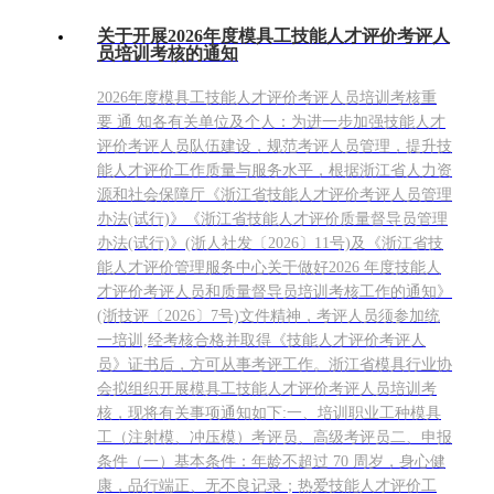
关于开展2026年度模具工技能人才评价考评人
员培训考核的通知
2026年度模具工技能人才评价考评人员培训考核重
要 通 知各有关单位及个人：为进一步加强技能人才
评价考评人员队伍建设，规范考评人员管理，提升技
能人才评价工作质量与服务水平，根据浙江省人力资
源和社会保障厅《浙江省技能人才评价考评人员管理
办法(试行)》《浙江省技能人才评价质量督导员管理
办法(试行)》(浙人社发〔2026〕11号)及《浙江省技
能人才评价管理服务中心关于做好2026 年度技能人
才评价考评人员和质量督导员培训考核工作的通知》
(浙技评〔2026〕7号)文件精神，考评人员须参加统
一培训,经考核合格并取得《技能人才评价考评人
员》证书后，方可从事考评工作。浙江省模具行业协
会拟组织开展模具工技能人才评价考评人员培训考
核，现将有关事项通知如下:一、培训职业工种模具
工（注射模、冲压模）考评员、高级考评员二、申报
条件（一）基本条件：年龄不超过 70 周岁，身心健
康，品行端正、无不良记录；热爱技能人才评价工