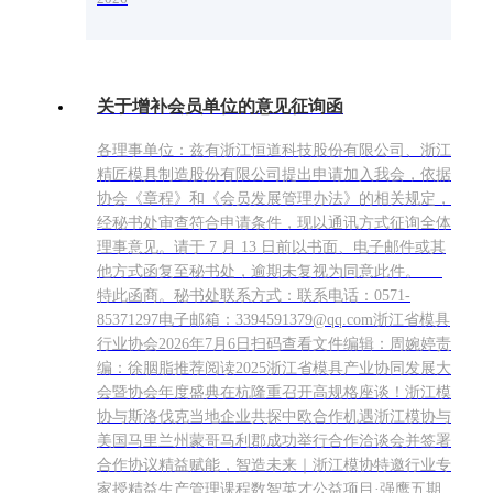
关于增补会员单位的意见征询函
各理事单位：兹有浙江恒道科技股份有限公司、浙江
精匠模具制造股份有限公司提出申请加入我会，依据
协会《章程》和《会员发展管理办法》的相关规定，
经秘书处审查符合申请条件，现以通讯方式征询全体
理事意见。请于 7 月 13 日前以书面、电子邮件或其
他方式函复至秘书处，逾期未复视为同意此件。
特此函商。秘书处联系方式：联系电话：0571-
85371297电子邮箱：3394591379@qq.com浙江省模具
行业协会2026年7月6日扫码查看文件编辑：周婉婷责
编：徐胭脂推荐阅读2025浙江省模具产业协同发展大
会暨协会年度盛典在杭隆重召开高规格座谈！浙江模
协与斯洛伐克当地企业共探中欧合作机遇浙江模协与
美国马里兰州蒙哥马利郡成功举行合作洽谈会并签署
合作协议精益赋能，智造未来｜浙江模协特邀行业专
家授精益生产管理课程数智英才公益项目·强鹰五期