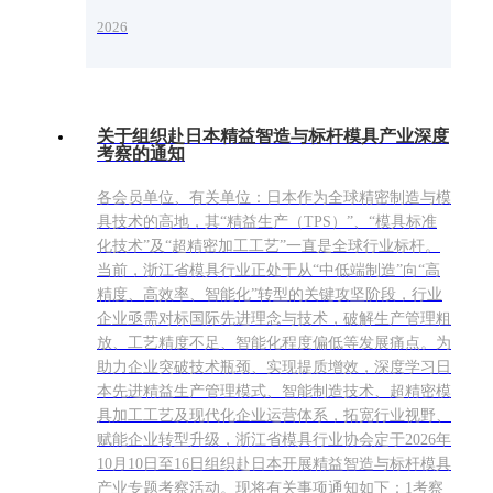
2026
关于组织赴日本精益智造与标杆模具产业深度
考察的通知
各会员单位、有关单位：日本作为全球精密制造与模
具技术的高地，其“精益生产（TPS）”、“模具标准
化技术”及“超精密加工工艺”一直是全球行业标杆。
当前，浙江省模具行业正处于从“中低端制造”向“高
精度、高效率、智能化”转型的关键攻坚阶段，行业
企业亟需对标国际先进理念与技术，破解生产管理粗
放、工艺精度不足、智能化程度偏低等发展痛点。为
助力企业突破技术瓶颈、实现提质增效，深度学习日
本先进精益生产管理模式、智能制造技术、超精密模
具加工工艺及现代化企业运营体系，拓宽行业视野、
赋能企业转型升级，浙江省模具行业协会定于2026年
10月10日至16日组织赴日本开展精益智造与标杆模具
产业专题考察活动。现将有关事项通知如下：1考察