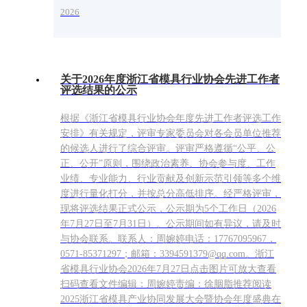
2026
关于2026年度浙江省模具行业协会先进工作者
评选结果的公示
根据《浙江省模具行业协会年度先进工作者评选工作
安排》有关规定，评审专家委员会对各会员单位推荐
的候选人进行了综合评审。评审严格遵循“公平、公
正、公开”原则，围绕政治素养、协会参与度、工作
业绩、专业能力、行业贡献及创新示范引领等多个维
度进行量化打分，并按总分高低排序。经严格评审，
现将评选结果正式公示，公示期为5个工作日（2026
年7月27日至7月31日）。公示期间如有异议，请及时
与协会联系。联系人：周婉婷电话：17767095967，
0571-85371297；邮箱：3394591379@qq.com。浙江
省模具行业协会2026年7月27日点击图片可放大查看
扫码查看文件编辑：周婉婷责编：徐胭脂推荐阅读
2025浙江省模具产业协同发展大会暨协会年度盛典在