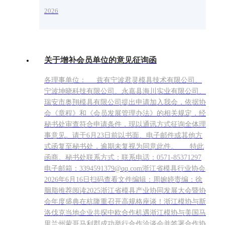
2026
关于增补会员单位的意见征询函
各理事单位： 兹有宁波君灵模具技术有限公司、
宁波坤晓科技有限公司、永嘉县海川实业有限公司、
瑞安市奥翔模具有限公司提出申请加入我会，依据协
会《章程》和《会员发展管理办法》的相关规定，经
秘书处审查符合申请条件，现以通讯方式征询全体理
事意见。请于6月23日前以书面、电子邮件或其他方
式函复至秘书处，逾期未复视为同意此件。 特此
函商。秘书处联系方式：联系电话：0571-85371297
电子邮箱：3394591379@qq.com浙江省模具行业协会
2026年6月16日扫码查看文件编辑：周婉婷责编：徐
胭脂推荐阅读2025浙江省模具产业协同发展大会暨协
会年度盛典在杭隆重召开高规格座谈！浙江模协与斯
洛伐克当地企业共探中欧合作机遇浙江模协与美国马
里兰州蒙哥马利郡成功举行合作洽谈会并签署合作协