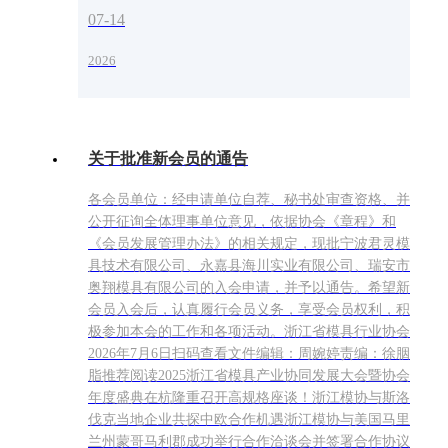
07-14
2026
关于批准新会员的通告
各会员单位：经申请单位自荐、秘书处审查资格、并
公开征询全体理事单位意见，依据协会《章程》和
《会员发展管理办法》的相关规定，现批宁波君灵模
具技术有限公司、永嘉县海川实业有限公司、瑞安市
奥翔模具有限公司的入会申请，并予以通告。希望新
会员入会后，认真履行会员义务，享受会员权利，积
极参加本会的工作和各项活动。浙江省模具行业协会
2026年7月6日扫码查看文件编辑：周婉婷责编：徐胭
脂推荐阅读2025浙江省模具产业协同发展大会暨协会
年度盛典在杭隆重召开高规格座谈！浙江模协与斯洛
伐克当地企业共探中欧合作机遇浙江模协与美国马里
兰州蒙哥马利郡成功举行合作洽谈会并签署合作协议