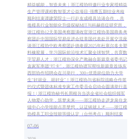
精益赋能，智造未来｜浙江模协特邀行业专家授精益
生产管理课程数智英才公益项目·强鹰五期结业考核
顺利结束谭建荣院士一行赴友成模具洽谈合作 ，共
推模具行业智能化升级探秘MIT与科赫癌症研究所，
浙江模协12天美国考察圆满收官浙江模协美国商务考
察团赴中国国际贸易促进会驻美国代表处开展交流座
谈浙江模协中欧考察团赴德参观2025年杜塞尔多夫塑
料橡胶展，学习国际前沿技术汇聚全球智慧，共育数
字贸易人才：浙江模协深化产教融合新篇章省委书记
袁家军率团“打卡”，浙江模协谱写帮扶新篇章首场东
西部协作招聘会在川举行，300+优质岗位助力大学
生“好就业、就好业”！浙江模协与省标院战略合作签
约仪式暨团体标准专家工作委员会启动会圆满举行喜
报！| 浙江模协秘书长周根兴当选全省社会组织领军
人物爱心助学，筑梦未来——浙江模协走进龙泉住龙
镇中心小学技能点亮梦想，认证铸就人才——浙江模
协模具工职业技能等级认定（台州考点）顺利结束
07-06
2026